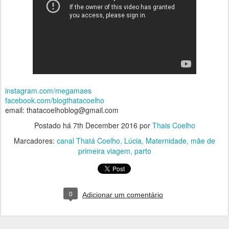
instagram.com/megamaes
facebook.com/blogthatacoelho
email: thatacoelhoblog@gmail.com
Postado há
7th December 2016
por
Thais Coelho
Marcadores:
canal Thatá Coelho
Lúcia
Maternidade
mãe de
primeira viagem
parto
0
Adicionar um comentário