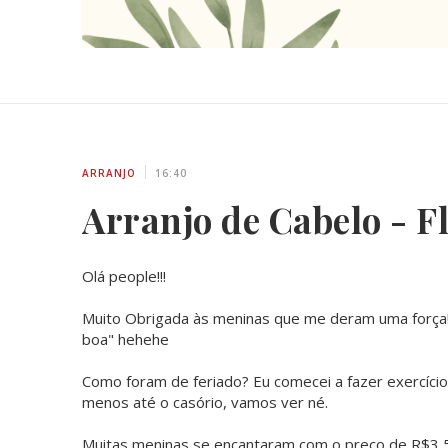
ARRANJO
16:40
Arranjo de Cabelo - F
Olá people!!!
Muito Obrigada às meninas que me deram uma força! E
boa" hehehe
Como foram de feriado? Eu comecei a fazer exercício
menos até o casório, vamos ver né.
Muitas meninas se encantaram com o preço de R$3,50