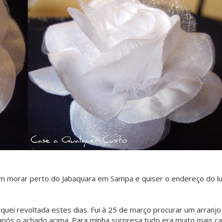
uém morar perto do Jabaquara em Sampa e quiser o endereço do l
quei revoltada estes dias. Fui à 25 de março procurar um arranjo
após o achado acima. Para minha surpresa tudo era muito mais car