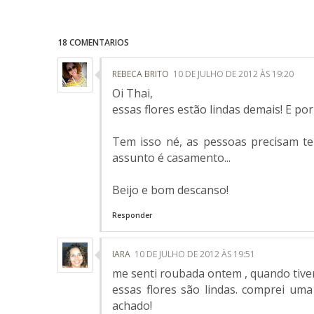
18 COMENTARIOS
REBECA BRITO
10 DE JULHO DE 2012 ÀS 19:20
Oi Thai,
essas flores estão lindas demais! E po
Tem isso né, as pessoas precisam t
assunto é casamento...
Beijo e bom descanso!
Responder
IARA
10 DE JULHO DE 2012 ÀS 19:51
me senti roubada ontem , quando tiver
essas flores são lindas. comprei um
achado!