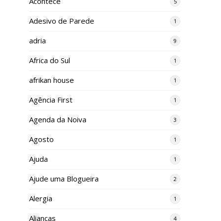
Acontece
5
Adesivo de Parede
1
adria
9
Africa do Sul
1
afrikan house
1
Agência First
1
Agenda da Noiva
3
Agosto
1
Ajuda
1
Ajude uma Blogueira
2
Alergia
1
Alianças
4