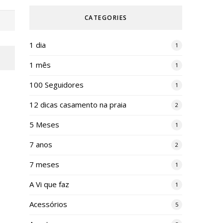
CATEGORIES
1 dia
1
1 mês
1
100 Seguidores
1
12 dicas casamento na praia
2
5 Meses
1
7 anos
2
7 meses
1
A Vi que faz
1
Acessórios
5