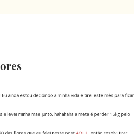
lores
u ainda estou decidindo a minha vida e tirei este mês para ficar
s e levei minha mãe junto, hahahaha a meta é perder 15kg pelo
 das flores que eu falei neste post
AQUI
, então resolvi tirar