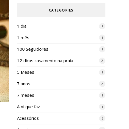
CATEGORIES
1 dia
1
1 mês
1
100 Seguidores
1
12 dicas casamento na praia
2
5 Meses
1
7 anos
2
7 meses
1
A Vi que faz
1
Acessórios
5