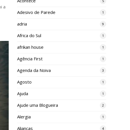
Acontece
5
i a
Adesivo de Parede
1
adria
9
Africa do Sul
1
afrikan house
1
Agência First
1
Agenda da Noiva
3
Agosto
1
Ajuda
1
Ajude uma Blogueira
2
Alergia
1
Alianças
4