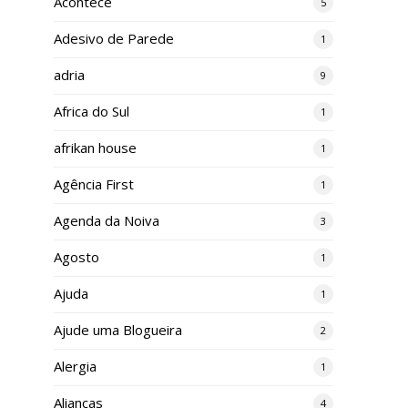
Acontece
5
Adesivo de Parede
1
adria
9
Africa do Sul
1
afrikan house
1
Agência First
1
Agenda da Noiva
3
Agosto
1
Ajuda
1
Ajude uma Blogueira
2
Alergia
1
Alianças
4