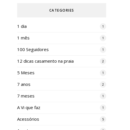
CATEGORIES
1 dia
1
1 mês
1
100 Seguidores
1
12 dicas casamento na praia
2
5 Meses
1
7 anos
2
7 meses
1
A Vi que faz
1
Acessórios
5