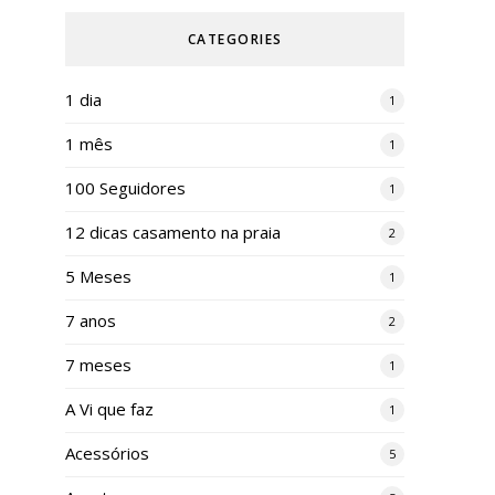
CATEGORIES
1 dia
1
1 mês
1
100 Seguidores
1
12 dicas casamento na praia
2
5 Meses
1
7 anos
2
7 meses
1
A Vi que faz
1
Acessórios
5