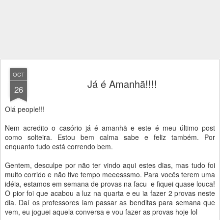
OCT
Já é Amanhã!!!!
26
Olá people!!!
Nem acredito o casório já é amanhã e este é meu último post
como solteira. Estou bem calma sabe e feliz também. Por
enquanto tudo está correndo bem.
Gentem, desculpe por não ter vindo aqui estes dias, mas tudo foi
muito corrido e não tive tempo meeesssmo. Para vocês terem uma
idéia, estamos em semana de provas na facu e fiquei quase louca!
O pior foi que acabou a luz na quarta e eu ia fazer 2 provas neste
dia. Daí os professores iam passar as benditas para semana que
vem, eu joguei aquela conversa e vou fazer as provas hoje lol