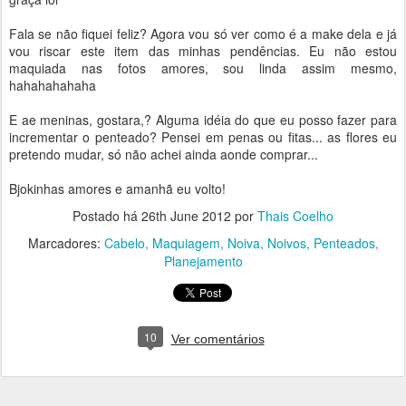
Fala se não fiquei feliz? Agora vou só ver como é a make dela e já
vou riscar este item das minhas pendências. Eu não estou
maquiada nas fotos amores, sou linda assim mesmo,
hahahahahaha
E ae meninas, gostara,? Alguma idéia do que eu posso fazer para
incrementar o penteado? Pensei em penas ou fitas... as flores eu
pretendo mudar, só não achei ainda aonde comprar...
Bjokinhas amores e amanhã eu volto!
Postado há
26th June 2012
por
Thais Coelho
Marcadores:
Cabelo
Maquiagem
Noiva
Noivos
Penteados
Planejamento
10
Ver comentários