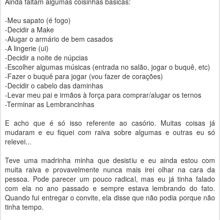
Ainda faltam algumas coisinhas básicas:
-Meu sapato (é fogo)
-Decidir a Make
-Alugar o armário de bem casados
-A lingerie (ui)
-Decidir a noite de núpcias
-Escolher algumas músicas (entrada no salão, jogar o buquê, etc)
-Fazer o buquê para jogar (vou fazer de corações)
-Decidir o cabelo das daminhas
-Levar meu pai e irmãos à força para comprar/alugar os ternos
-Terminar as Lembrancinhas
E acho que é só isso referente ao casório. Muitas coisas já
mudaram e eu fiquei com raiva sobre algumas e outras eu só
relevei...
Teve uma madrinha minha que desistiu e eu ainda estou com
muita raiva e provavelmente nunca mais irei olhar na cara da
pessoa. Pode parecer um pouco radical, mas eu já tinha falado
com ela no ano passado e sempre estava lembrando do fato.
Quando fui entregar o convite, ela disse que não podia porque não
tinha tempo.